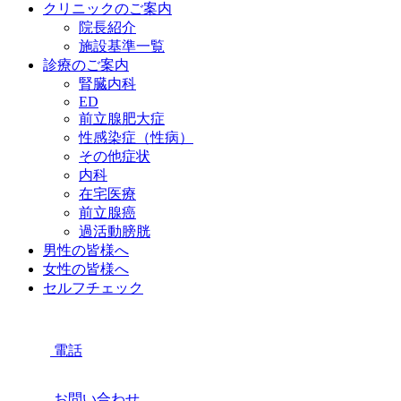
クリニックのご案内
院長紹介
施設基準一覧
診療のご案内
腎臓内科
ED
前立腺肥大症
性感染症（性病）
その他症状
内科
在宅医療
前立腺癌
過活動膀胱
男性の皆様へ
女性の皆様へ
セルフチェック
電話
お問い合わせ