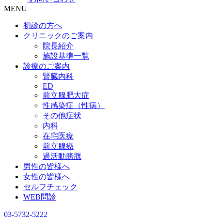
MENU
初診の方へ
クリニックのご案内
院長紹介
施設基準一覧
診療のご案内
腎臓内科
ED
前立腺肥大症
性感染症（性病）
その他症状
内科
在宅医療
前立腺癌
過活動膀胱
男性の皆様へ
女性の皆様へ
セルフチェック
WEB問診
03-5732-5222